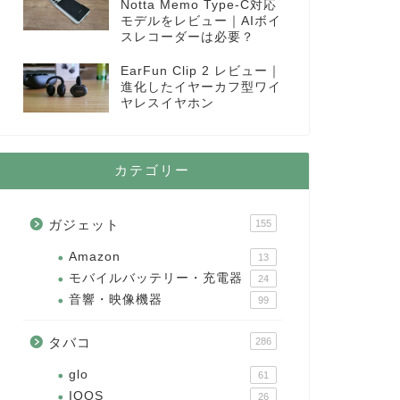
Notta Memo Type-C対応
モデルをレビュー｜AIボイ
スレコーダーは必要？
EarFun Clip 2 レビュー｜
進化したイヤーカフ型ワイ
ヤレスイヤホン
カテゴリー
ガジェット
155
Amazon
13
モバイルバッテリー・充電器
24
音響・映像機器
99
タバコ
286
glo
61
IQOS
26