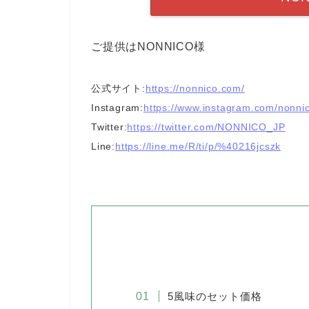
ご提供はNONNICO様
公式サイト:
https://nonnico.com/
Instagram:
https://www.instagram.com/nonnico
Twitter:
https://twitter.com/NONNICO_JP
Line:
https://line.me/R/ti/p/%40216jcszk
5風味のセット価格