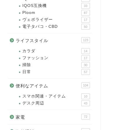
IQOS互換機
33
Ploom
87
ヴェポライザー
17
電子タバコ・CBD
50
ライフスタイル
123
カラダ
14
ファッション
17
掃除
30
日常
57
便利なアイテム
104
スマホ関連・アイテム
10
デスク周辺
43
家電
72