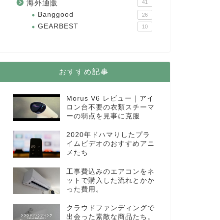
海外通販
41
Banggood
26
GEARBEST
10
おすすめ記事
Morus V6 レビュー｜アイ
ロン台不要の衣類スチーマ
ーの弱点を見事に克服
2020年ドハマりしたプラ
イムビデオのおすすめアニ
メたち
工事費込みのエアコンをネ
ットで購入した流れとかか
った費用。
クラウドファンディングで
出会った素敵な商品たち。