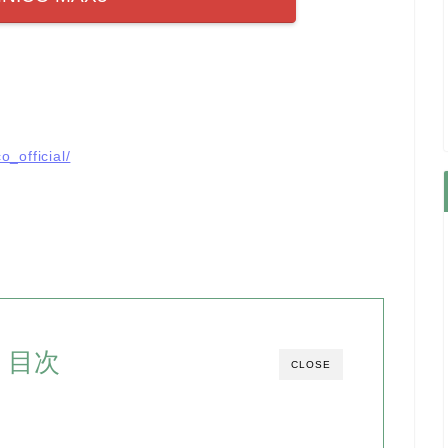
_official/
目次
CLOSE