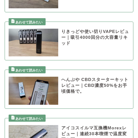
りきっどや使い切りVAPEレビュ
ー｜吸引4000回分の大容量リキ
ッド
へんぷや CBDスターターキット
レビュー｜CBD濃度50%をお手
頃価格で。
アイコスイルマ互換機Morexレ
ビュー｜連続30本喫煙で温度変