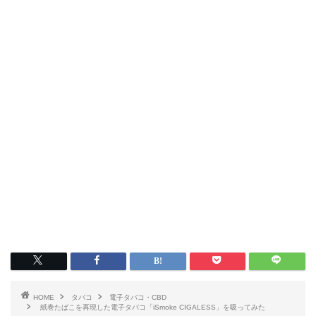
HOME
タバコ
電子タバコ・CBD
紙巻たばこを再現した電子タバコ「iSmoke CIGALESS」を吸ってみた