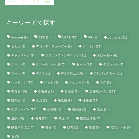
キーワードで探す
Amazon
(8)
CBD
(14)
VAPE
(30)
VR
(1)
おしゃれ
(21)
まとめ
(2)
アロマディフューザー
(3)
イヤホン
(51)
キャンペーン
(3)
クラウドファンディング
(21)
スピーカー
(9)
スマホ
(6)
スマートウォッチ
(5)
セール
(13)
タブレット
(4)
ツール
(4)
デスク
(1)
デスク周辺
(10)
プロジェクター
(11)
ヘッドホン
(20)
ペット
(3)
マッサージ
(3)
ラグ
(3)
充電器
(10)
冷暖房
(12)
加湿器
(3)
加熱式タバコ
(192)
口内炎
(1)
工具
(2)
扇風機
(8)
掃除機
(21)
新フレーバー
(14)
新発売
(1)
格闘技
(2)
楽天
(14)
洗剤
(10)
照明
(19)
禁煙
(1)
空気清浄機
(7)
紙巻きたばこ
(5)
美容
(1)
財布
(2)
除湿
(2)
電気ケトル
(3)
食
(3)