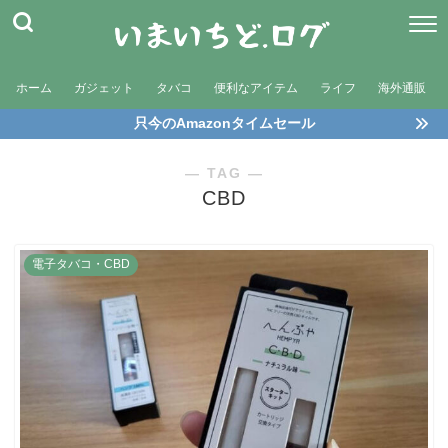
ホーム
ガジェット
タバコ
便利なアイテム
ライフ
海外通販
只今のAmazonタイムセール
― TAG ―
CBD
電子タバコ・CBD