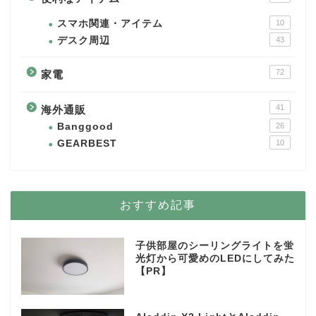
スマホ関連・アイテム
10
デスク周辺
43
72
家電
41
海外通販
Banggood
26
GEARBEST
10
おすすめ記事
子供部屋のシーリングライトを蛍
光灯から可愛めのLEDにしてみた
【PR】