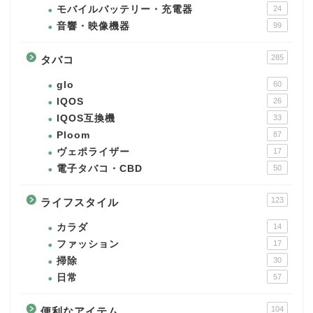
モバイルバッテリー・充電器
24
音響・映像機器
99
285
タバコ
glo
60
IQOS
26
IQOS互換機
33
Ploom
87
ヴェポライザー
17
電子タバコ・CBD
50
123
ライフスタイル
カラダ
14
ファッション
17
掃除
30
日常
57
104
便利なアイテム