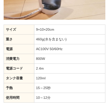
サイズ
9×10×20cm
重さ
460g(水を含まない)
電源
AC100V 50/60Hz
消費電力
800W
電源コード
2.4m
タンク容量
120ml
予熱
15～25秒
使用時間
10～12分