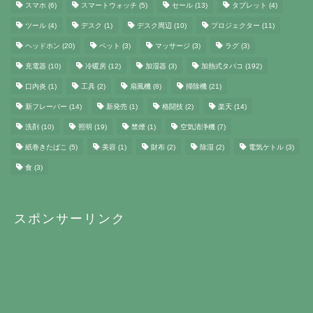
スマホ
(6)
スマートウォッチ
(5)
セール
(13)
タブレット
(4)
ツール
(4)
デスク
(1)
デスク周辺
(10)
プロジェクター
(11)
ヘッドホン
(20)
ペット
(3)
マッサージ
(3)
ラグ
(3)
充電器
(10)
冷暖房
(12)
加湿器
(3)
加熱式タバコ
(192)
口内炎
(1)
工具
(2)
扇風機
(8)
掃除機
(21)
新フレーバー
(14)
新発売
(1)
格闘技
(2)
楽天
(14)
洗剤
(10)
照明
(19)
禁煙
(1)
空気清浄機
(7)
紙巻きたばこ
(5)
美容
(1)
財布
(2)
除湿
(2)
電気ケトル
(3)
食
(3)
スポンサーリンク