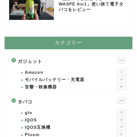
WASPE 4in1」使い捨て電子タ
バコをレビュー
カテゴリー
155
ガジェット
Amazon
13
モバイルバッテリー・充電器
24
音響・映像機器
99
285
タバコ
glo
60
IQOS
26
IQOS互換機
33
Ploom
87