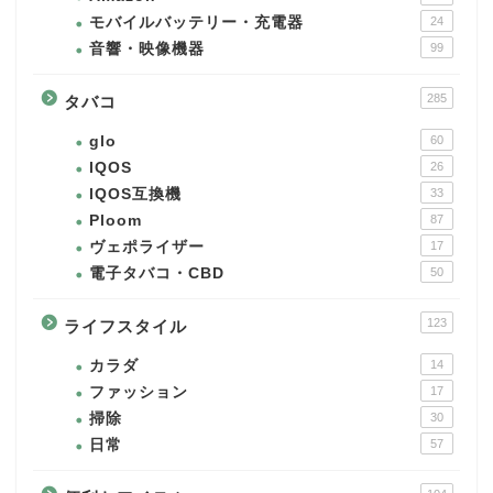
モバイルバッテリー・充電器
24
音響・映像機器
99
285
タバコ
glo
60
IQOS
26
IQOS互換機
33
Ploom
87
ヴェポライザー
17
電子タバコ・CBD
50
123
ライフスタイル
カラダ
14
ファッション
17
掃除
30
日常
57