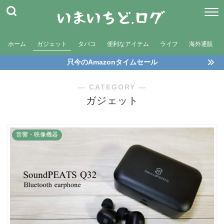
ホーム
ガジェット
タバコ
便利なアイテム
ライフ
海外通販
只今のAmazonタイムセール
― CATEGORY ―
ガジェット
音響・映像機器