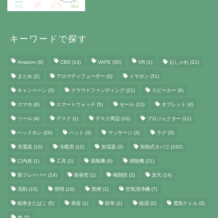
キーワードで探す
Amazon
(8)
CBD
(14)
VAPE
(30)
VR
(1)
おしゃれ
(21)
まとめ
(2)
アロマディフューザー
(3)
イヤホン
(51)
キャンペーン
(3)
クラウドファンディング
(21)
スピーカー
(9)
スマホ
(6)
スマートウォッチ
(5)
セール
(13)
タブレット
(4)
ツール
(4)
デスク
(1)
デスク周辺
(10)
プロジェクター
(11)
ヘッドホン
(20)
ペット
(3)
マッサージ
(3)
ラグ
(3)
充電器
(10)
冷暖房
(12)
加湿器
(3)
加熱式タバコ
(192)
口内炎
(1)
工具
(2)
扇風機
(8)
掃除機
(21)
新フレーバー
(14)
新発売
(1)
格闘技
(2)
楽天
(14)
洗剤
(10)
照明
(19)
禁煙
(1)
空気清浄機
(7)
紙巻きたばこ
(5)
美容
(1)
財布
(2)
除湿
(2)
電気ケトル
(3)
食
(3)