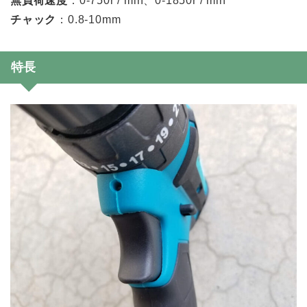
無負荷速度
：0-750r / min、0-1850r / min
チャック
：0.8-10mm
特長