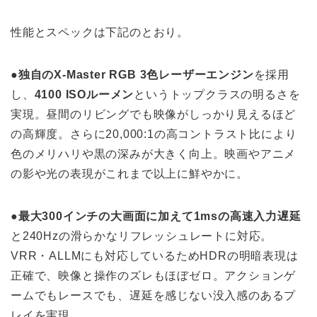
性能とスペックは下記のとおり。
●独自のX-Master RGB 3色レーザーエンジン
を採用
し、
4100 ISOルーメン
というトップクラスの明るさを
実現。昼間のリビングでも映像がしっかり見えるほど
の高輝度。さらに20,000:1の高コントラスト比により
色のメリハリや黒の深みが大きく向上。映画やアニメ
の影や光の表現がこれまで以上に鮮やかに。
●最大300インチの大画面に加えて1msの高速入力遅延
と240Hzの滑らかなリフレッシュレートに対応。
VRR・ALLMにも対応しているためHDRの明暗表現は
正確で、映像と操作のズレもほぼゼロ。アクションゲ
ームでもレースでも、遅延を感じない没入感のあるプ
レイを実現。