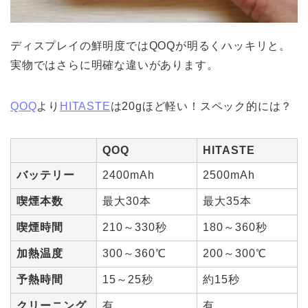
ディスプレイの鮮明度ではQOQが明るくハッキリと。
実物ではさらに明確な違いがあります。
QOQ
より
HITASTE
は20gほど軽い！スペック的には？
QOQ
HITASTE
バッテリー
2400mAh
2500mAh
喫煙本数
最大30本
最大35本
喫煙時間
210～330秒
180～360秒
加熱温度
300～360℃
200～300℃
予熱時間
15～25秒
約15秒
クリーニング
有
有