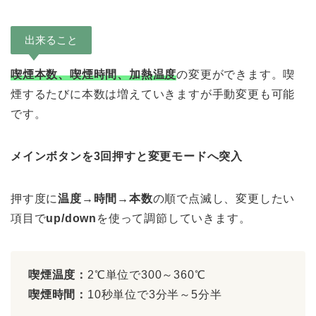
出来ること
喫煙本数、喫煙時間、加熱温度
の変更ができます。喫
煙するたびに本数は増えていきますが手動変更も可能
です。
メインボタンを3回押すと変更モードへ突入
押す度に
温度→時間→本数
の順で点滅し、変更したい
項目で
up/down
を使って調節していきます。
喫煙温度：
2℃単位で300～360℃
喫煙時間：
10秒単位で3分半～5分半