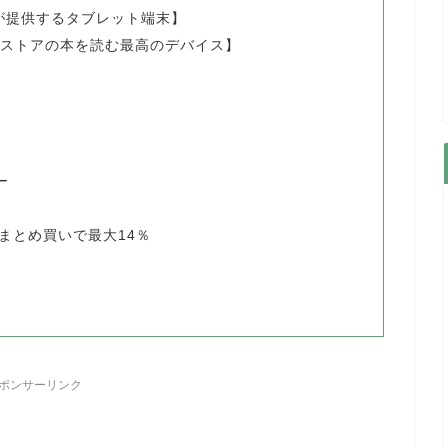
onが提供するタブレット端末】
【Kindleストアの本を読む最高のデバイス】
ち
ー
まとめ買いで最大14％
ポンサーリンク