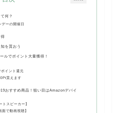
って何？
マンデーの開催日
お得
通知を貰おう
ーセールでポイント大量獲得！
でポイント還元
0Pt貰えます
019おすすめ商品！狙い目はAmazonデバイ
マートスピーカー】
の大画面で動画視聴】