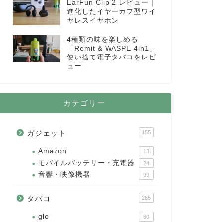
EarFun Clip 2 レビュー｜
進化したイヤーカフ型ワイ
ヤレスイヤホン
4種類の味を楽しめる
「Remit & WASPE 4in1」
使い捨て電子タバコをレビ
ュー
カテゴリー
ガジェット
155
Amazon
13
モバイルバッテリー・充電器
24
音響・映像機器
99
タバコ
285
glo
60