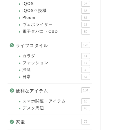
IQOS
26
IQOS互換機
33
Ploom
87
ヴェポライザー
17
電子タバコ・CBD
50
ライフスタイル
123
カラダ
14
ファッション
17
掃除
30
日常
57
便利なアイテム
104
スマホ関連・アイテム
10
デスク周辺
43
家電
72