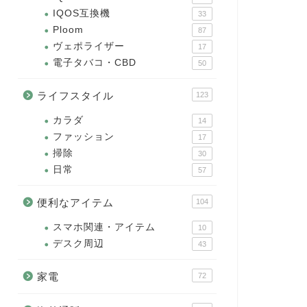
IQOS互換機
33
Ploom
87
ヴェポライザー
17
電子タバコ・CBD
50
ライフスタイル
123
カラダ
14
ファッション
17
掃除
30
日常
57
便利なアイテム
104
スマホ関連・アイテム
10
デスク周辺
43
家電
72