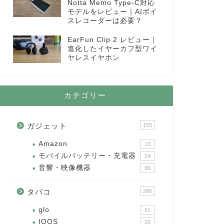
Notta Memo Type-C対応
モデルをレビュー｜AIボイ
スレコーダーは必要？
EarFun Clip 2 レビュー｜
進化したイヤーカフ型ワイ
ヤレスイヤホン
カテゴリー
ガジェット
155
Amazon
13
モバイルバッテリー・充電器
24
音響・映像機器
99
タバコ
286
glo
61
IQOS
26