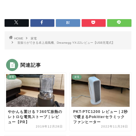
HOME
家電
首振りができる卓上扇風機、Dreamegg YX-22レビュー【USB充電式】
関連記事
家電
家電
やかんも置ける？360℃放熱の
PKT-PTC1200 レビュー｜2秒
レトロな電気ストーブ｜レビ
で暖まるPokitterセラミック
ュー【PR】
ファンヒーター
2019年12月28日
2022年11月28日