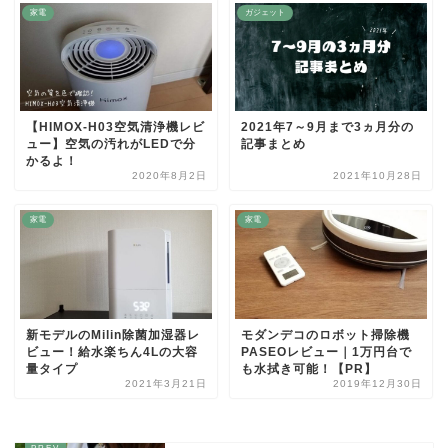
家電
ガジェット
【HIMOX-H03空気清浄機レビ
2021年7～9月まで3ヵ月分の
ュー】空気の汚れがLEDで分
記事まとめ
かるよ！
2020年8月2日
2021年10月28日
家電
家電
新モデルのMilin除菌加湿器レ
モダンデコのロボット掃除機
ビュー！給水楽ちん4Lの大容
PASEOレビュー｜1万円台で
量タイプ
も水拭き可能！【PR】
2021年3月21日
2019年12月30日