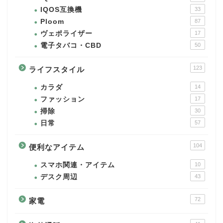
IQOS互換機
33
Ploom
87
ヴェポライザー
17
電子タバコ・CBD
50
123
ライフスタイル
カラダ
14
ファッション
17
掃除
30
日常
57
104
便利なアイテム
スマホ関連・アイテム
10
デスク周辺
43
72
家電