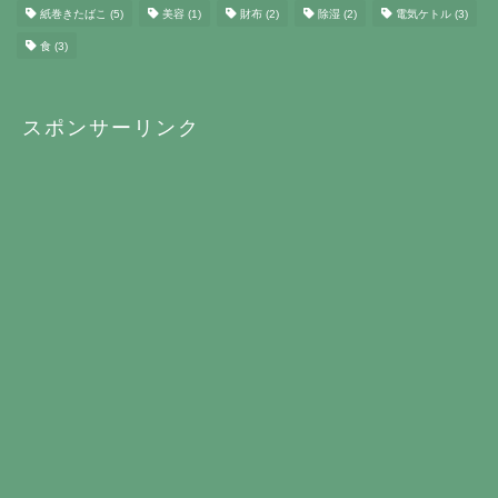
まとめ
(2)
アロマディフューザー
(3)
イヤホン
(51)
キャンペーン
(3)
クラウドファンディング
(21)
スピーカー
(9)
スマホ
(6)
スマートウォッチ
(5)
セール
(13)
タブレット
(4)
ツール
(4)
デスク
(1)
デスク周辺
(10)
プロジェクター
(11)
ヘッドホン
(20)
ペット
(3)
マッサージ
(3)
ラグ
(3)
充電器
(10)
冷暖房
(12)
加湿器
(3)
加熱式タバコ
(193)
口内炎
(1)
工具
(2)
扇風機
(8)
掃除機
(21)
新フレーバー
(14)
新発売
(1)
格闘技
(2)
楽天
(14)
洗剤
(10)
照明
(19)
禁煙
(1)
空気清浄機
(7)
紙巻きたばこ
(5)
美容
(1)
財布
(2)
除湿
(2)
電気ケトル
(3)
食
(3)
スポンサーリンク