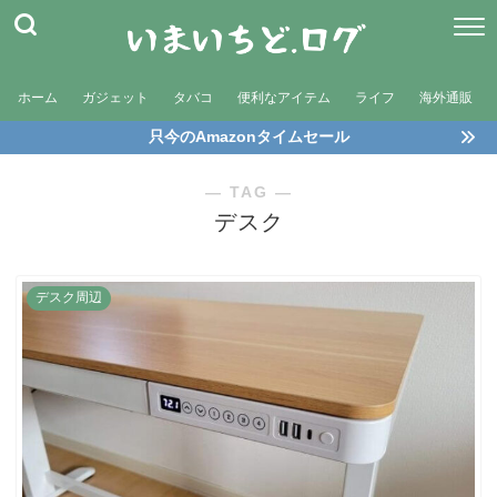
ホーム
ガジェット
タバコ
便利なアイテム
ライフ
海外通販
只今のAmazonタイムセール
― TAG ―
デスク
デスク周辺